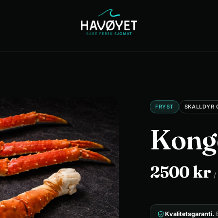
Catering
Om
Kontakt
oss
FRYST
SKALLDYR 
Kong
2500
kr
/
Kvalitetsgaranti.
E