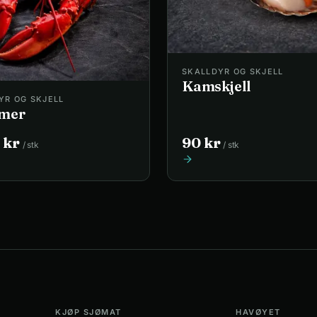
SKALLDYR OG SKJELL
Kamskjell
YR OG SKJELL
mer
kr
90
kr
/
stk
/
stk
KJØP SJØMAT
HAVØYET