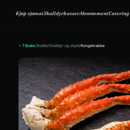
Kjøp
Skalldyrkasser
Abonnement
Oppskrifter
sjømat
Kjøp sjømat
Skalldyrkasser
Abonnement
Catering
Tilbake
|
Butikk
/
Skalldyr og skjell
/
Kongekrabbe