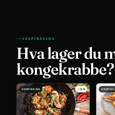
INSPIRASJON
Hva lager du 
kongekrabbe?
★
5.0
GODFISK.NO
GODFISK