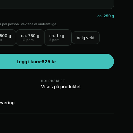
ca. 250 g
yr per person. Vektene er omtrentlige.
 500 g
ca. 750 g
ca. 1 kg
Velg vekt
rs
1½ pers
2 pers
Legg i kurv
625
kr
HOLDBARHET
Vises på produktet
levering