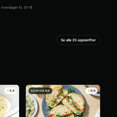
 hverdager kl. 13–18
Se alle 25 oppskrifter
★
5.0
★
5.0
GODFISK.NO