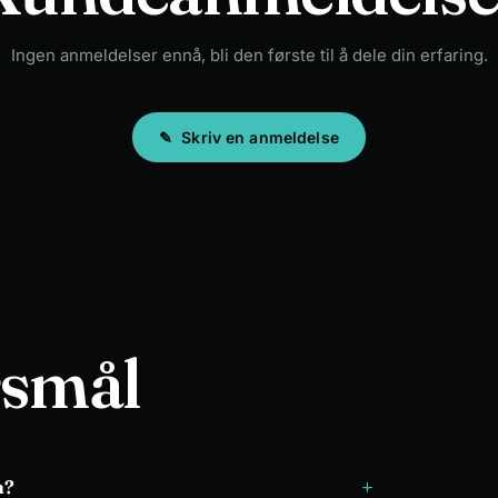
Ingen anmeldelser ennå, bli den første til å dele din erfaring.
✎
Skriv en anmeldelse
rsmål
+
n?