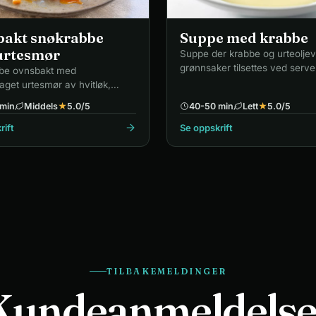
bakt snøkrabbe
Suppe med krabbe
urtesmør
Suppe der krabbe og urteolje
grønnsaker tilsettes ved serve
be ovnsbakt med
get urtesmør av hvitløk,
g paprika.
min
Middels
★
5.0
/5
40-50 min
Lett
★
5.0
/5
rift
Se oppskrift
TILBAKEMELDINGER
Kundeanmeldelse