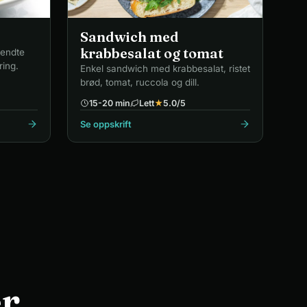
Sandwich med
krabbesalat og tomat
vendte
ring.
Enkel sandwich med krabbesalat, ristet
brød, tomat, ruccola og dill.
15-20 min
Lett
★
5.0
/5
Se oppskrift
r