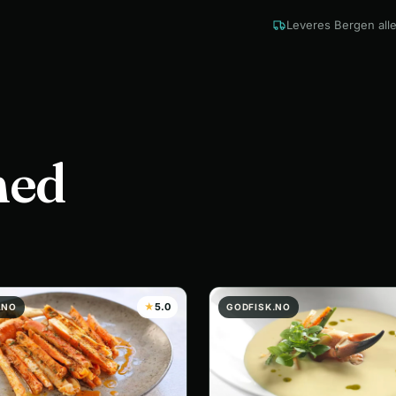
Leveres Bergen alle
med
★
5.0
.NO
GODFISK.NO