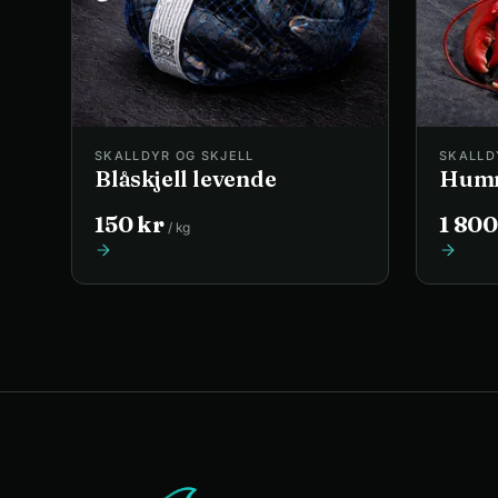
SKALLDYR OG SKJELL
SKALLD
Blåskjell levende
Hum
150
kr
1 800
/
kg