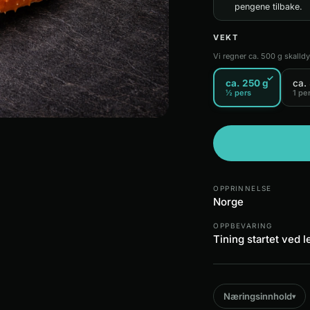
pengene tilbake.
VEKT
Vi regner ca. 500 g skalld
✓
ca. 250 g
ca.
½ pers
1 pe
OPPRINNELSE
Norge
OPPBEVARING
Tining startet ved 
Næringsinnhold
▾