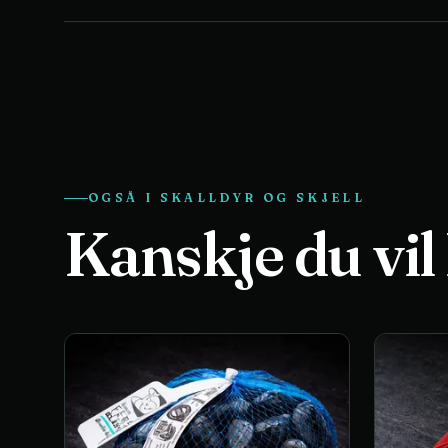
OGSÅ I
SKALLDYR OG SKJELL
Kanskje du vil