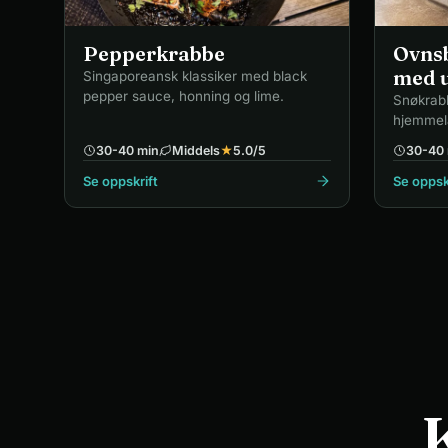
Pepperkrabbe
Ovns
med 
Singaporeansk klassiker med black
pepper sauce, honning og lime.
Snøkrab
hjemmela
timian o
30-40 min
Middels
★
5.0
/5
30-40 
Se oppskrift
Se oppsk