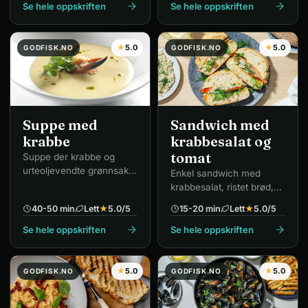
Se hele oppskriften
Se hele oppskriften
★
5.0
★
5.0
GODFISK.NO
GODFISK.NO
Suppe med
Sandwich med
krabbe
krabbesalat og
tomat
Suppe der krabbe og
urteoljevendte grønnsaker
Enkel sandwich med
tilsettes ved servering.
krabbesalat, ristet brød,
tomat, ruccola og dill.
40-50 min
Lett
★
5.0
/5
15-20 min
Lett
★
5.0
/5
Se hele oppskriften
Se hele oppskriften
★
5.0
★
5.0
GODFISK.NO
GODFISK.NO