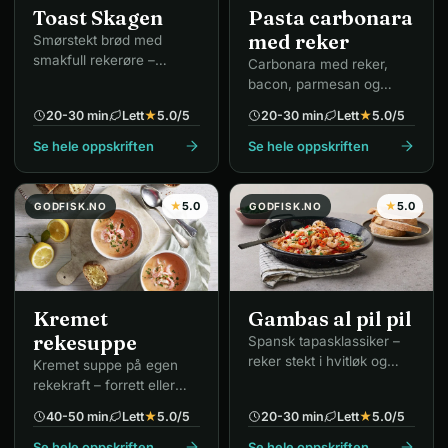
Toast Skagen
Pasta carbonara
med reker
Smørstekt brød med
smakfull rekerøre –
Carbonara med reker,
skandinavisk premium-
bacon, parmesan og
klassiker.
eggeplomme.
20-30 min
Lett
★
5.0
/5
20-30 min
Lett
★
5.0
/5
Se hele oppskriften
Se hele oppskriften
★
5.0
★
5.0
GODFISK.NO
GODFISK.NO
Kremet
Gambas al pil pil
rekesuppe
Spansk tapasklassiker –
reker stekt i hvitløk og
Kremet suppe på egen
olje.
rekekraft – forrett eller
hovedrett.
40-50 min
Lett
★
5.0
/5
20-30 min
Lett
★
5.0
/5
Se hele oppskriften
Se hele oppskriften