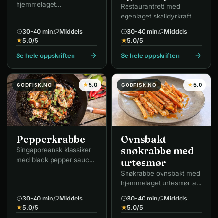
hjemmelaget
Restaurantrett med
basilikumpesto av
egenlaget skalldyrkraft
pinjekjerner og parmesan.
kokt på sjøkrepsskall.
30-40 min
Middels
30-40 min
Middels
★
5.0
/5
★
5.0
/5
Se hele oppskriften
Se hele oppskriften
★
5.0
★
5.0
GODFISK.NO
GODFISK.NO
Pepperkrabbe
Ovnsbakt
snøkrabbe med
Singaporeansk klassiker
med black pepper sauce,
urtesmør
honning og lime.
Snøkrabbe ovnsbakt med
hjemmelaget urtesmør av
hvitløk, timian og paprika.
30-40 min
Middels
30-40 min
Middels
★
5.0
/5
★
5.0
/5