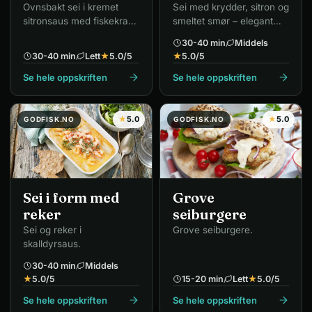
Ovnsbakt sei i kremet
Sei med krydder, sitron og
sitronsaus med fiskekraft
smeltet smør – elegant
og fløte.
«mock lobster».
30-40 min
Middels
30-40 min
Lett
★
5.0
/5
★
5.0
/5
Se hele oppskriften
Se hele oppskriften
★
5.0
★
5.0
GODFISK.NO
GODFISK.NO
Sei i form med
Grove
reker
seiburgere
Sei og reker i
Grove seiburgere.
skalldyrsaus.
30-40 min
Middels
★
5.0
/5
15-20 min
Lett
★
5.0
/5
Se hele oppskriften
Se hele oppskriften