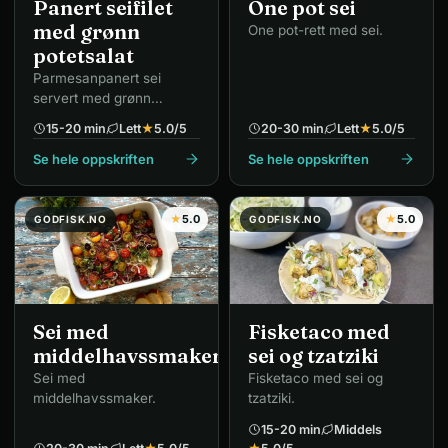
Panert seifilet
One pot sei
med grønn
One pot-rett med sei.
potetsalat
Parmesanpanert sei
servert med grønn
potetsalat.
15-20 min
Lett
★
5.0
/5
20-30 min
Lett
★
5.0
/5
Se hele oppskriften
Se hele oppskriften
★
5.0
★
5.0
GODFISK.NO
GODFISK.NO
Sei med
Fisketaco med
middelhavssmaker
sei og tzatziki
Sei med
Fisketaco med sei og
middelhavssmaker.
tzatziki.
15-20 min
Middels