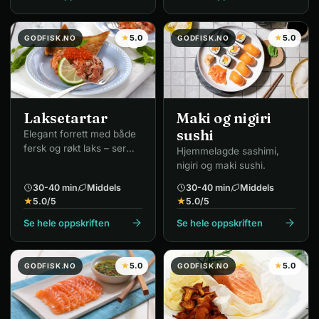
★
5.0
★
5.0
GODFISK.NO
GODFISK.NO
Laksetartar
Maki og nigiri
sushi
Elegant forrett med både
fersk og røkt laks – ser
Hjemmelagde sashimi,
innbydende ut.
nigiri og maki sushi.
30-40 min
Middels
30-40 min
Middels
★
5.0
/5
★
5.0
/5
Se hele oppskriften
Se hele oppskriften
★
5.0
★
5.0
GODFISK.NO
GODFISK.NO