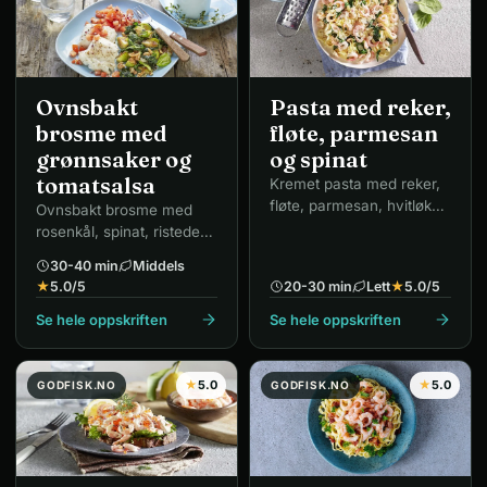
Ovnsbakt
Pasta med reker,
brosme med
fløte, parmesan
grønnsaker og
og spinat
tomatsalsa
Kremet pasta med reker,
fløte, parmesan, hvitløk
Ovnsbakt brosme med
og spinat.
rosenkål, spinat, ristede
valnøtter og tomatsalsa.
30-40 min
Middels
★
5.0
/5
20-30 min
Lett
★
5.0
/5
Se hele oppskriften
Se hele oppskriften
★
5.0
★
5.0
GODFISK.NO
GODFISK.NO