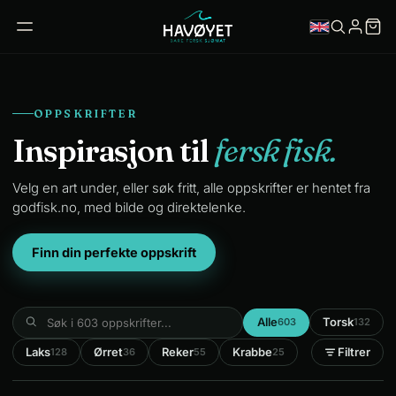
OPPSKRIFTER
Inspirasjon til
fersk fisk.
Velg en art under, eller søk fritt, alle oppskrifter er hentet fra
godfisk.no, med bilde og direktelenke.
Finn din perfekte oppskrift
Alle
Torsk
603
132
Laks
Ørret
Reker
Krabbe
Filtrer
128
36
55
25