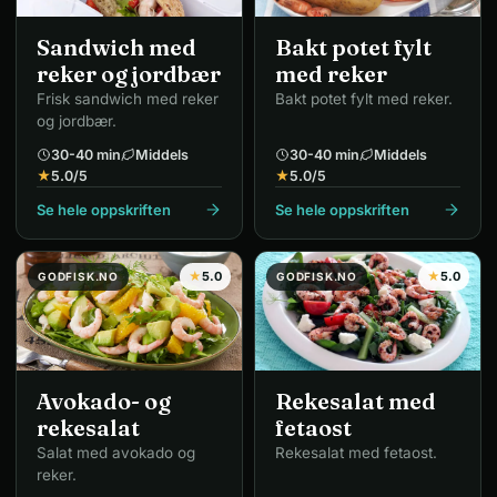
Sandwich med
Bakt potet fylt
reker og jordbær
med reker
Frisk sandwich med reker
Bakt potet fylt med reker.
og jordbær.
30-40 min
Middels
30-40 min
Middels
★
5.0
/5
★
5.0
/5
Se hele oppskriften
Se hele oppskriften
★
5.0
★
5.0
GODFISK.NO
GODFISK.NO
Avokado- og
Rekesalat med
rekesalat
fetaost
Salat med avokado og
Rekesalat med fetaost.
reker.