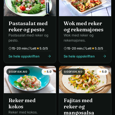
Pastasalat med
Wok med reker
reker og pesto
og rekemajones
Pastasalat med reker og
Wok med reker og
pesto.
rekemajones.
15-20 min
Lett
★
5.0
/5
15-20 min
Lett
★
5.0
/5
Se hele oppskriften
Se hele oppskriften
★
5.0
★
5.0
GODFISK.NO
GODFISK.NO
Reker med
Fajitas med
kokos
reker og
mangosalsa
Reker med kokos.