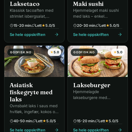
Maki sushi
Laksetaco
Hjemmelaget maki sushi
Klassisk tacoaften med
med laks – enkel
strimlet isbergsalat,
grunnoppskrift.
paprika og avokado.
15-20 min
Lett
★
5.0
/5
20-30 min
Lett
★
5.0
/5
Se hele oppskriften
Se hele oppskriften
★
5.0
★
5.0
GODFISK.NO
GODFISK.NO
Asiatisk
Lakseburger
fiskegryte med
Hjemmelagde
lakseburgere med
laks
finhakket laks og gressløk
Ovnsbakt laks i saus med
– på grillen.
hvitløk, ingefær, kokos og
chili.
40-50 min
Lett
★
5.0
/5
15-20 min
Lett
★
5.0
/5
Se hele oppskriften
Se hele oppskriften