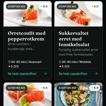
★
5.0
★
5.0
GODFISK.NO
GODFISK.NO
Ørretconfit med
Sukkersaltet
pepperrotkrem
ørret med
fennikelsalat
Ørret confitert i
krydderolje med
Forsiktig sukkersaltet ørret
pepperrotkrem –
med frisk fennikelsalat.
restaurantnivå.
30-40 min
Avansert
30-40 min
Middels
★
5.0
/5
★
5.0
/5
Se hele oppskriften
Se hele oppskriften
★
5.0
★
5.0
GODFISK.NO
GODFISK.NO