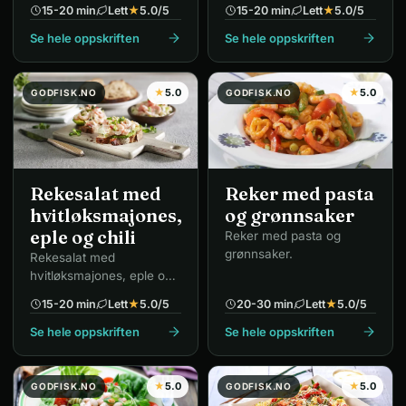
15-20 min
Lett
★
5.0
/5
15-20 min
Lett
★
5.0
/5
Se hele oppskriften
Se hele oppskriften
★
5.0
★
5.0
GODFISK.NO
GODFISK.NO
Rekesalat med
Reker med pasta
hvitløksmajones,
og grønnsaker
eple og chili
Reker med pasta og
grønnsaker.
Rekesalat med
hvitløksmajones, eple og
chili.
15-20 min
Lett
★
5.0
/5
20-30 min
Lett
★
5.0
/5
Se hele oppskriften
Se hele oppskriften
★
5.0
★
5.0
GODFISK.NO
GODFISK.NO