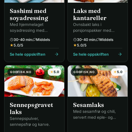
Sashimi med
Laks med
soyadressing
kantareller
Med hjemmelaget
Ovnsbakt laks i
soyadressing med
porsjonspakker med
ingefær, chili og
potetmos og stekte
30-40 min
Middels
30-40 min
Middels
koriander.
kantareller.
★
5.0
/5
★
5.0
/5
Se hele oppskriften
Se hele oppskriften
★
5.0
★
5.0
GODFISK.NO
GODFISK.NO
Sennepsgravet
Sesamlaks
laks
Med sesamfrø og chili,
servert med eple- og
Sennepspulver,
avokadosalat.
sennepsfrø og karve.