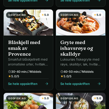
Se hele oppskriften
Se hele oppskriften
★
5.0
★
5.0
GODFISK.NO
GODFISK.NO
Blåskjell med
Gryte med
smak av
ishavsrøye og
Provence
skalldyr
Smakfull blåskjellrett med
Luksuriøs fiskegryte med
aromatiske urter, hvitløk
røye, skalldyr, løk, hvitløk
og vin – ekte fransk.
og chili.
30-40 min
Middels
40-50 min
Middels
★
5.0
/5
★
5.0
/5
Se hele oppskriften
Se hele oppskriften
★
5.0
★
5.0
GODFISK.NO
GODFISK.NO