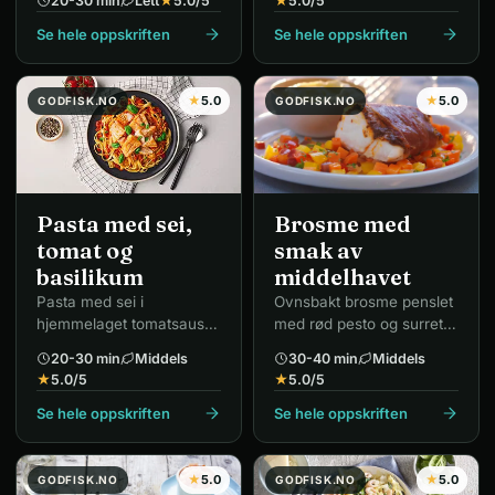
20-30 min
Lett
★
5.0
/5
★
5.0
/5
Se hele oppskriften
Se hele oppskriften
★
5.0
★
5.0
GODFISK.NO
GODFISK.NO
Brosme med
Pasta med sei,
smak av
tomat og
middelhavet
basilikum
Ovnsbakt brosme penslet
Pasta med sei i
med rød pesto og surret
hjemmelaget tomatsaus
med serranoskinke – en
med basilikum.
20-30 min
Middels
30-40 min
Middels
av godfisk sine høyest
★
5.0
/5
★
5.0
/5
vurderte retter.
Se hele oppskriften
Se hele oppskriften
★
5.0
★
5.0
GODFISK.NO
GODFISK.NO