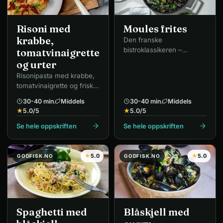
Risoni med
Moules frites
krabbe,
Den franske
bistroklassikeren –
tomatvinaigrette
blåskjell servert med sprø
og urter
pommes frites.
Risonipasta med krabbe,
tomatvinaigrette og friske
urter.
30-40 min
Middels
30-40 min
Middels
★
5.0
/5
★
5.0
/5
Se hele oppskriften
Se hele oppskriften
★
5.0
★
5.0
GODFISK.NO
GODFISK.NO
Spaghetti med
Blåskjell med