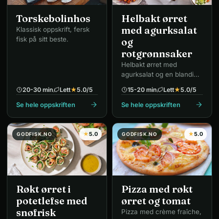
Torskebolinhos
Helbakt ørret
med agurksalat
Klassisk oppskrift, fersk
fisk på sitt beste.
og
rotgrønnsaker
Helbakt ørret med
agurksalat og en blanding
av grønnsaker – perfekt
20-30 min
Lett
★
5.0
/5
15-20 min
Lett
★
5.0
/5
helgemiddag.
Se hele oppskriften
Se hele oppskriften
★
5.0
★
5.0
GODFISK.NO
GODFISK.NO
Røkt ørret i
Pizza med røkt
potetlefse med
ørret og tomat
snøfrisk
Pizza med crème fraîche,