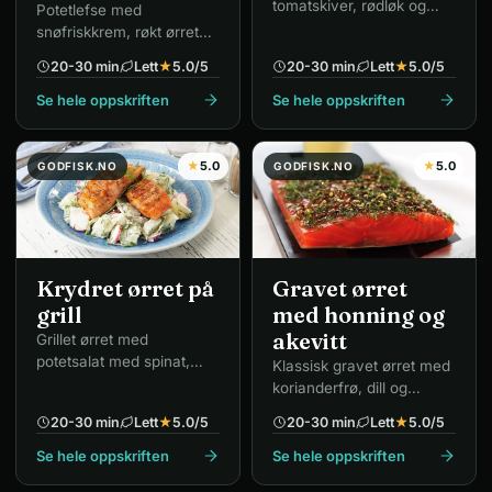
tomatskiver, rødløk og
Potetlefse med
røkt ørret.
snøfriskkrem, røkt ørret
og ruccola – enkelt og
20-30 min
Lett
★
5.0
/5
20-30 min
Lett
★
5.0
/5
elegant.
Se hele oppskriften
Se hele oppskriften
★
5.0
★
5.0
GODFISK.NO
GODFISK.NO
Krydret ørret på
Gravet ørret
grill
med honning og
akevitt
Grillet ørret med
potetsalat med spinat,
Klassisk gravet ørret med
reddik, rødløk og dill.
korianderfrø, dill og
honning.
20-30 min
Lett
★
5.0
/5
20-30 min
Lett
★
5.0
/5
Se hele oppskriften
Se hele oppskriften