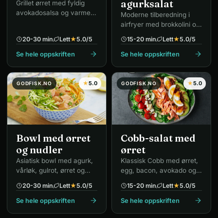
agurksalat
Grillet ørret med fyldig
avokadosalsa og varme
Moderne tilberedning i
linser.
airfryer med brokkolini og
syrlig agurksalat.
20-30 min
Lett
★
5.0
/5
15-20 min
Lett
★
5.0
/5
Se hele oppskriften
Se hele oppskriften
★
5.0
★
5.0
GODFISK.NO
GODFISK.NO
Bowl med ørret
Cobb-salat med
og nudler
ørret
Asiatisk bowl med agurk,
Klassisk Cobb med ørret,
vårløk, gulrot, ørret og
egg, bacon, avokado og
koriander.
blåmuggost.
20-30 min
Lett
★
5.0
/5
15-20 min
Lett
★
5.0
/5
Se hele oppskriften
Se hele oppskriften