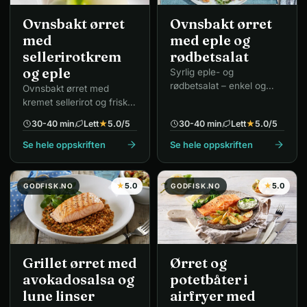
Ovnsbakt ørret
Ovnsbakt ørret
med
med eple og
sellerirotkrem
rødbetsalat
og eple
Syrlig eple- og
rødbetsalat – enkel og
Ovnsbakt ørret med
fargerik hverdagsrett.
kremet sellerirot og frisk
eple- og sellerisalat.
30-40 min
Lett
★
5.0
/5
30-40 min
Lett
★
5.0
/5
Se hele oppskriften
Se hele oppskriften
★
5.0
★
5.0
GODFISK.NO
GODFISK.NO
Grillet ørret med
Ørret og
avokadosalsa og
potetbåter i
lune linser
airfryer med