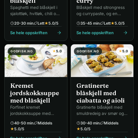
blåskjell
curry
Spaghetti med blåskjell i
Blåskjell med sitrongress
sjalottløk, hvitløk, chili og
og currypaste, og en
hvitvin.
kremet saus av kraften.
20-30 min
Lett
★
5.0
/5
35-45 min
Lett
★
5.0
/5
Se hele oppskriften
Se hele oppskriften
★
5.0
★
5.0
GODFISK.NO
GODFISK.NO
Kremet
Gratinerte
jordskokksuppe
blåskjell med
med blåskjell
ciabatta og aïoli
Forfinet kremet
Gratinerte blåskjell med
jordskokksuppe med
smuldredeig av smør og
dampede blåskjell.
griljermel, servert med
40-50 min
Middels
30-40 min
Middels
ciabatta og aïoli.
★
5.0
/5
★
5.0
/5