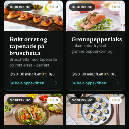
★
5.0
★
5.0
GODFISK.NO
GODFISK.NO
Røkt ørret og
Grønnpepperlaks
tapenade på
Laksefileter trykket i
grønne pepperkorn og
bruschetta
pannestekt i smør og olje.
Bruschetta med tapenade
og røkt ørret – perfekt
forrett.
20-30 min
Lett
★
5.0
/5
20-30 min
Lett
★
5.0
/5
Se hele oppskriften
Se hele oppskriften
★
5.0
★
5.0
GODFISK.NO
GODFISK.NO