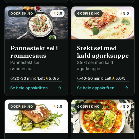
★
5.0
★
5.0
GODFISK.NO
GODFISK.NO
Pannestekt sei i
Stekt sei med
rømmesaus
kald agurksuppe
Pannestekt sei i
Stekt sei med kald
rømmesaus.
agurksuppe.
20-30 min
Lett
★
5.0
/5
40-50 min
Lett
★
5.0
/5
Se hele oppskriften
Se hele oppskriften
★
5.0
★
5.0
GODFISK.NO
GODFISK.NO