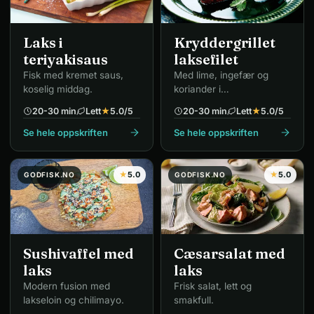
Laks i
Kryddergrillet
teriyakisaus
laksefilet
Fisk med kremet saus,
Med lime, ingefær og
koselig middag.
koriander i
yoghurtmarinade.
20-30 min
Lett
★
5.0
/5
20-30 min
Lett
★
5.0
/5
Se hele oppskriften
Se hele oppskriften
★
5.0
★
5.0
GODFISK.NO
GODFISK.NO
Sushivaffel med
Cæsarsalat med
laks
laks
Modern fusion med
Frisk salat, lett og
lakseloin og chilimayo.
smakfull.