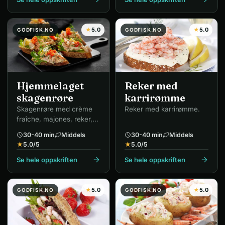
★
5.0
★
5.0
GODFISK.NO
GODFISK.NO
Hjemmelaget
Reker med
skagenrøre
karrirømme
Skagenrøre med crème
Reker med karrirømme.
fraîche, majones, reker,
rogn, rødløk og dill.
30-40 min
Middels
30-40 min
Middels
★
5.0
/5
★
5.0
/5
Se hele oppskriften
Se hele oppskriften
★
5.0
★
5.0
GODFISK.NO
GODFISK.NO