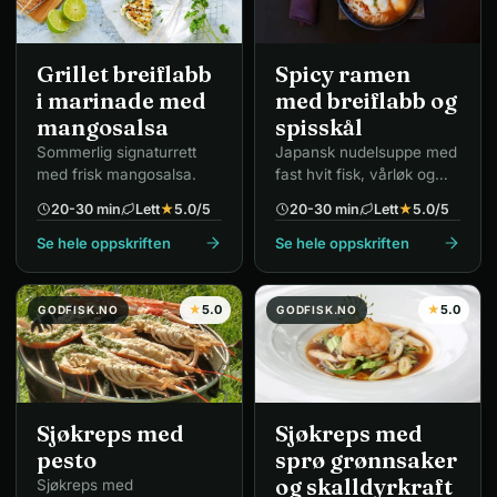
Grillet breiflabb
Spicy ramen
i marinade med
med breiflabb og
mangosalsa
spisskål
Sommerlig signaturrett
Japansk nudelsuppe med
med frisk mangosalsa.
fast hvit fisk, vårløk og
chili.
20-30 min
Lett
★
5.0
/5
20-30 min
Lett
★
5.0
/5
Se hele oppskriften
Se hele oppskriften
★
5.0
★
5.0
GODFISK.NO
GODFISK.NO
Sjøkreps med
Sjøkreps med
pesto
sprø grønnsaker
og skalldyrkraft
Sjøkreps med