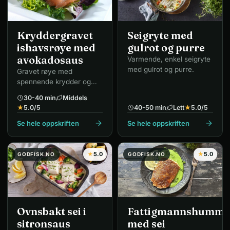
Kryddergravet
Seigryte med
ishavsrøye med
gulrot og purre
avokadosaus
Varmende, enkel seigryte
med gulrot og purre.
Gravet røye med
spennende krydder og
smakfull avokadosaus.
30-40 min
Middels
★
5.0
/5
40-50 min
Lett
★
5.0
/5
Se hele oppskriften
Se hele oppskriften
★
5.0
★
5.0
GODFISK.NO
GODFISK.NO
Ovnsbakt sei i
Fattigmannshumme
sitronsaus
med sei