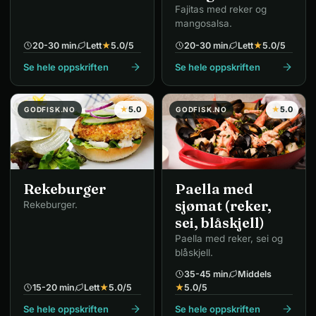
Fajitas med reker og
mangosalsa.
20-30 min
Lett
★
5.0
/5
20-30 min
Lett
★
5.0
/5
Se hele oppskriften
Se hele oppskriften
★
5.0
★
5.0
GODFISK.NO
GODFISK.NO
Paella med
Rekeburger
sjømat (reker,
Rekeburger.
sei, blåskjell)
Paella med reker, sei og
blåskjell.
35-45 min
Middels
15-20 min
Lett
★
5.0
/5
★
5.0
/5
Se hele oppskriften
Se hele oppskriften