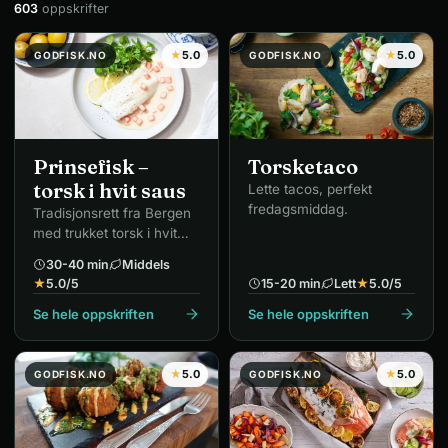
603
oppskrifter
★
5.0
★
5.0
GODFISK.NO
GODFISK.NO
Prinsefisk –
Torsketaco
torsk i hvit saus
Lette tacos, perfekt
fredagsmiddag.
Tradisjonsrett fra Bergen
med trukket torsk i hvit
saus, poteter og gulrot.
30-40 min
Middels
★
5.0
/5
15-20 min
Lett
★
5.0
/5
Se hele oppskriften
Se hele oppskriften
★
5.0
★
5.0
GODFISK.NO
GODFISK.NO