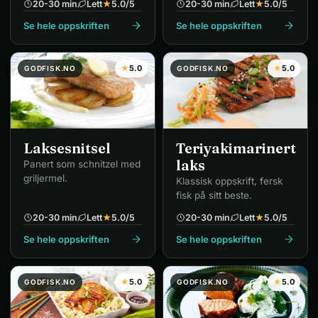
20-30 min
Lett
★
5.0
/5
20-30 min
Lett
★
5.0
/5
Se hele oppskriften
Se hele oppskriften
★
5.0
★
5.0
GODFISK.NO
GODFISK.NO
Laksesnitsel
Teriyakimarinert
laks
Panert som schnitzel med
griljermel.
Klassisk oppskrift, fersk
fisk på sitt beste.
20-30 min
Lett
★
5.0
/5
20-30 min
Lett
★
5.0
/5
Se hele oppskriften
Se hele oppskriften
★
5.0
★
5.0
GODFISK.NO
GODFISK.NO