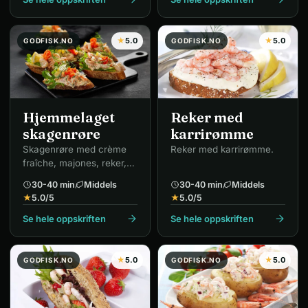
★
5.0
★
5.0
GODFISK.NO
GODFISK.NO
Hjemmelaget
Reker med
skagenrøre
karrirømme
Skagenrøre med crème
Reker med karrirømme.
fraîche, majones, reker,
rogn, rødløk og dill.
30-40 min
Middels
30-40 min
Middels
★
5.0
/5
★
5.0
/5
Se hele oppskriften
Se hele oppskriften
★
5.0
★
5.0
GODFISK.NO
GODFISK.NO