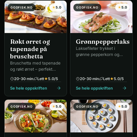
★
5.0
★
5.0
GODFISK.NO
GODFISK.NO
Røkt ørret og
Grønnpepperlaks
tapenade på
Laksefileter trykket i
grønne pepperkorn og
bruschetta
pannestekt i smør og olje.
Bruschetta med tapenade
og røkt ørret – perfekt
forrett.
20-30 min
Lett
★
5.0
/5
20-30 min
Lett
★
5.0
/5
Se hele oppskriften
Se hele oppskriften
★
5.0
★
5.0
GODFISK.NO
GODFISK.NO