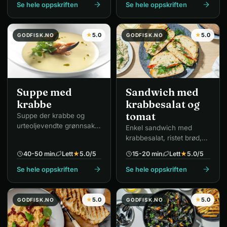
Se hele oppskriften
Se hele oppskriften
★
5.0
★
5.0
GODFISK.NO
GODFISK.NO
Suppe med
Sandwich med
krabbe
krabbesalat og
tomat
Suppe der krabbe og
urteoljevendte grønnsaker
Enkel sandwich med
tilsettes ved servering.
krabbesalat, ristet brød,
tomat, ruccola og dill.
40-50 min
Lett
★
5.0
/5
15-20 min
Lett
★
5.0
/5
Se hele oppskriften
Se hele oppskriften
★
5.0
★
5.0
GODFISK.NO
GODFISK.NO