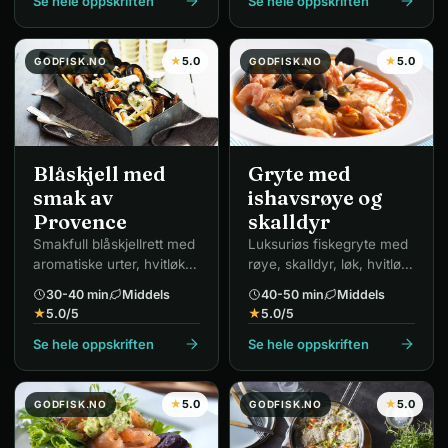
Se hele oppskriften
Se hele oppskriften
★
5.0
★
5.0
GODFISK.NO
GODFISK.NO
Blåskjell med
Gryte med
smak av
ishavsrøye og
Provence
skalldyr
Smakfull blåskjellrett med
Luksuriøs fiskegryte med
aromatiske urter, hvitløk
røye, skalldyr, løk, hvitløk
og vin – ekte fransk.
og chili.
30-40 min
Middels
40-50 min
Middels
★
5.0
/5
★
5.0
/5
Se hele oppskriften
Se hele oppskriften
★
5.0
★
5.0
GODFISK.NO
GODFISK.NO