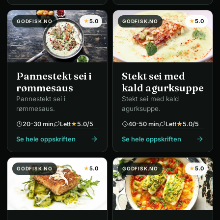
★
5.0
★
5.0
GODFISK.NO
GODFISK.NO
Pannestekt sei i
Stekt sei med
rømmesaus
kald agurksuppe
Pannestekt sei i
Stekt sei med kald
rømmesaus.
agurksuppe.
20-30 min
Lett
★
5.0
/5
40-50 min
Lett
★
5.0
/5
Se hele oppskriften
Se hele oppskriften
★
5.0
★
5.0
GODFISK.NO
GODFISK.NO