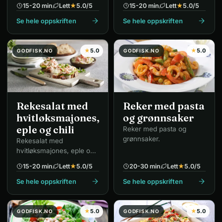
15-20 min
Lett
★
5.0
/5
15-20 min
Lett
★
5.0
/5
Se hele oppskriften
Se hele oppskriften
★
5.0
★
5.0
GODFISK.NO
GODFISK.NO
Rekesalat med
Reker med pasta
hvitløksmajones,
og grønnsaker
eple og chili
Reker med pasta og
grønnsaker.
Rekesalat med
hvitløksmajones, eple og
chili.
15-20 min
Lett
★
5.0
/5
20-30 min
Lett
★
5.0
/5
Se hele oppskriften
Se hele oppskriften
★
5.0
★
5.0
GODFISK.NO
GODFISK.NO