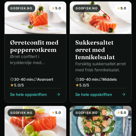
★
5.0
★
5.0
GODFISK.NO
GODFISK.NO
Ørretconfit med
Sukkersaltet
pepperrotkrem
ørret med
fennikelsalat
Ørret confitert i
krydderolje med
Forsiktig sukkersaltet ørret
pepperrotkrem –
med frisk fennikelsalat.
restaurantnivå.
30-40 min
Avansert
30-40 min
Middels
★
5.0
/5
★
5.0
/5
Se hele oppskriften
Se hele oppskriften
★
5.0
★
5.0
GODFISK.NO
GODFISK.NO