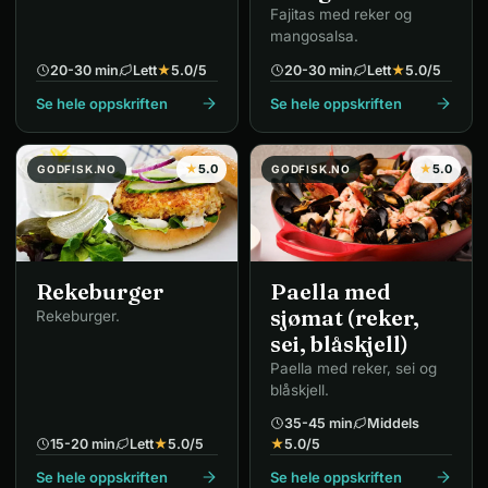
Fajitas med reker og
mangosalsa.
20-30 min
Lett
★
5.0
/5
20-30 min
Lett
★
5.0
/5
Se hele oppskriften
Se hele oppskriften
★
5.0
★
5.0
GODFISK.NO
GODFISK.NO
Paella med
Rekeburger
sjømat (reker,
Rekeburger.
sei, blåskjell)
Paella med reker, sei og
blåskjell.
35-45 min
Middels
15-20 min
Lett
★
5.0
/5
★
5.0
/5
Se hele oppskriften
Se hele oppskriften