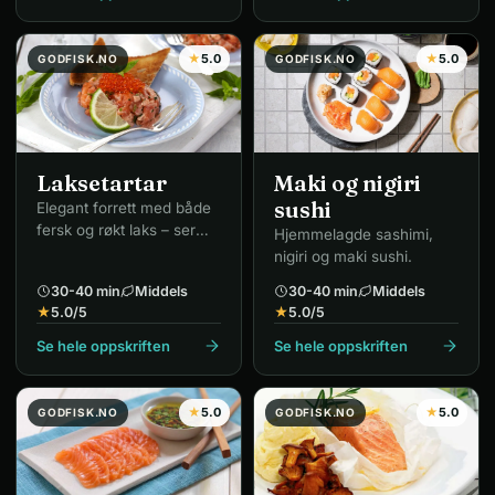
★
5.0
★
5.0
GODFISK.NO
GODFISK.NO
Laksetartar
Maki og nigiri
sushi
Elegant forrett med både
fersk og røkt laks – ser
Hjemmelagde sashimi,
innbydende ut.
nigiri og maki sushi.
30-40 min
Middels
30-40 min
Middels
★
5.0
/5
★
5.0
/5
Se hele oppskriften
Se hele oppskriften
★
5.0
★
5.0
GODFISK.NO
GODFISK.NO