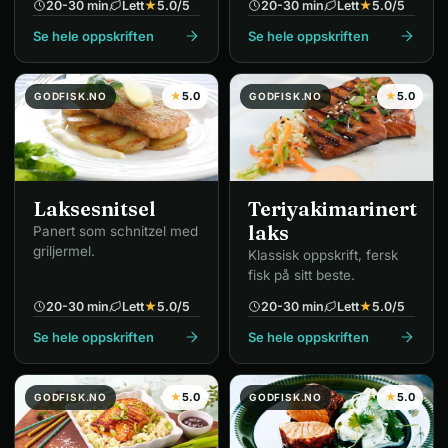
20-30 min
Lett
★
5.0
/5
20-30 min
Lett
★
5.0
/5
Se hele oppskriften
Se hele oppskriften
★
5.0
★
5.0
GODFISK.NO
GODFISK.NO
Laksesnitsel
Teriyakimarinert
laks
Panert som schnitzel med
griljermel.
Klassisk oppskrift, fersk
fisk på sitt beste.
20-30 min
Lett
★
5.0
/5
20-30 min
Lett
★
5.0
/5
Se hele oppskriften
Se hele oppskriften
★
5.0
★
5.0
GODFISK.NO
GODFISK.NO