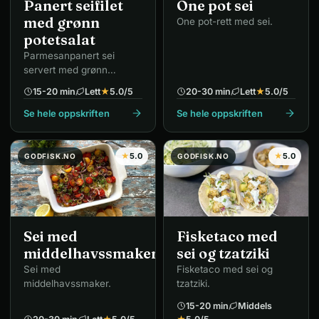
Panert seifilet
One pot sei
med grønn
One pot-rett med sei.
potetsalat
Parmesanpanert sei
servert med grønn
potetsalat.
15-20 min
Lett
★
5.0
/5
20-30 min
Lett
★
5.0
/5
Se hele oppskriften
Se hele oppskriften
★
5.0
★
5.0
GODFISK.NO
GODFISK.NO
Sei med
Fisketaco med
middelhavssmaker
sei og tzatziki
Sei med
Fisketaco med sei og
middelhavssmaker.
tzatziki.
15-20 min
Middels