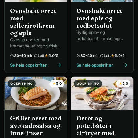
Ovnsbakt ørret
Ovnsbakt ørret
med
med eple og
sellerirotkrem
rødbetsalat
og eple
Syrlig eple- og
rødbetsalat – enkel og
Ovnsbakt ørret med
fargerik hverdagsrett.
kremet sellerirot og frisk
eple- og sellerisalat.
30-40 min
Lett
★
5.0
/5
30-40 min
Lett
★
5.0
/5
Se hele oppskriften
Se hele oppskriften
★
5.0
★
5.0
GODFISK.NO
GODFISK.NO
Grillet ørret med
Ørret og
avokadosalsa og
potetbåter i
lune linser
airfryer med