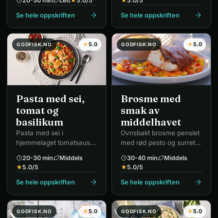
20-30 min
Lett
★
5.0
/5
★
5.0
/5
Se hele oppskriften
Se hele oppskriften
★
5.0
★
5.0
GODFISK.NO
GODFISK.NO
Brosme med
Pasta med sei,
smak av
tomat og
middelhavet
basilikum
Ovnsbakt brosme penslet
Pasta med sei i
med rød pesto og surret
hjemmelaget tomatsaus
med serranoskinke – en
med basilikum.
20-30 min
Middels
30-40 min
Middels
av godfisk sine høyest
★
5.0
/5
★
5.0
/5
vurderte retter.
Se hele oppskriften
Se hele oppskriften
★
5.0
★
5.0
GODFISK.NO
GODFISK.NO