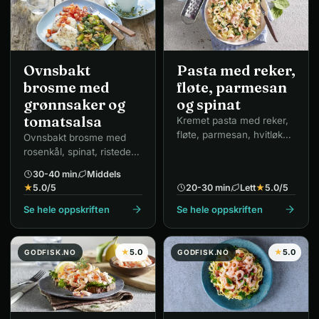
Ovnsbakt
Pasta med reker,
brosme med
fløte, parmesan
grønnsaker og
og spinat
tomatsalsa
Kremet pasta med reker,
fløte, parmesan, hvitløk
Ovnsbakt brosme med
og spinat.
rosenkål, spinat, ristede
valnøtter og tomatsalsa.
30-40 min
Middels
★
5.0
/5
20-30 min
Lett
★
5.0
/5
Se hele oppskriften
Se hele oppskriften
★
5.0
★
5.0
GODFISK.NO
GODFISK.NO