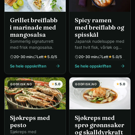
Grillet breiflabb
Spicy ramen
i marinade med
med breiflabb og
mangosalsa
spisskål
Sommerlig signaturrett
Japansk nudelsuppe med
med frisk mangosalsa.
fast hvit fisk, vårløk og
chili.
20-30 min
Lett
★
5.0
/5
20-30 min
Lett
★
5.0
/5
Se hele oppskriften
Se hele oppskriften
★
5.0
★
5.0
GODFISK.NO
GODFISK.NO
Sjøkreps med
Sjøkreps med
pesto
sprø grønnsaker
og skalldyrkraft
Sjøkreps med