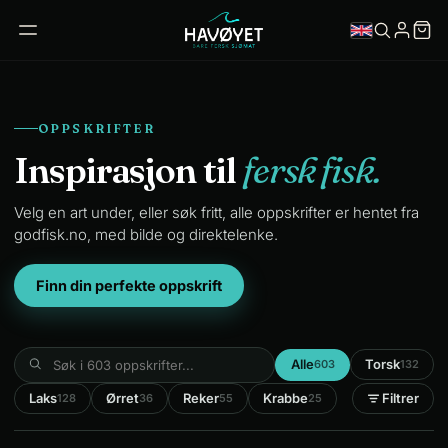
OPPSKRIFTER
Inspirasjon til
fersk fisk.
Velg en art under, eller søk fritt, alle oppskrifter er hentet fra
godfisk.no, med bilde og direktelenke.
Finn din perfekte oppskrift
Alle
Torsk
603
132
Laks
Ørret
Reker
Krabbe
Filtrer
128
36
55
25