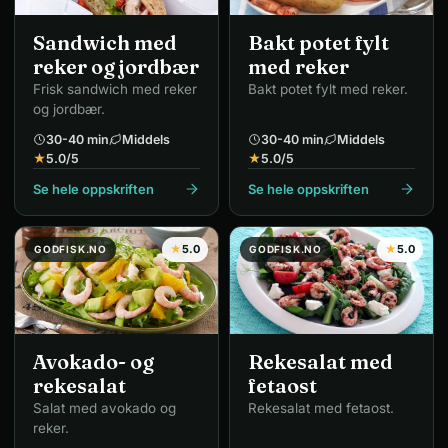
Sandwich med
Bakt potet fylt
reker og jordbær
med reker
Frisk sandwich med reker
Bakt potet fylt med reker.
og jordbær.
30-40 min
Middels
30-40 min
Middels
★
5.0
/5
★
5.0
/5
Se hele oppskriften
Se hele oppskriften
★
5.0
★
5.0
GODFISK.NO
GODFISK.NO
Avokado- og
Rekesalat med
rekesalat
fetaost
Salat med avokado og
Rekesalat med fetaost.
reker.