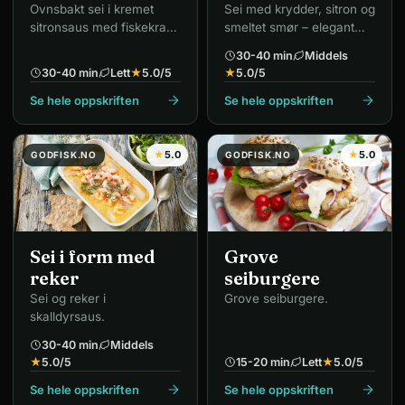
Ovnsbakt sei i kremet
Sei med krydder, sitron og
sitronsaus med fiskekraft
smeltet smør – elegant
og fløte.
«mock lobster».
30-40 min
Middels
30-40 min
Lett
★
5.0
/5
★
5.0
/5
Se hele oppskriften
Se hele oppskriften
★
5.0
★
5.0
GODFISK.NO
GODFISK.NO
Sei i form med
Grove
reker
seiburgere
Sei og reker i
Grove seiburgere.
skalldyrsaus.
30-40 min
Middels
★
5.0
/5
15-20 min
Lett
★
5.0
/5
Se hele oppskriften
Se hele oppskriften