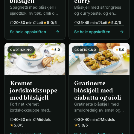
blåskjell
curry
Spaghetti med blåskjell i
Blåskjell med sitrongress
sjalottløk, hvitløk, chili og
og currypaste, og en
hvitvin.
kremet saus av kraften.
20-30 min
Lett
★
5.0
/5
35-45 min
Lett
★
5.0
/5
Se hele oppskriften
Se hele oppskriften
★
5.0
★
5.0
GODFISK.NO
GODFISK.NO
Kremet
Gratinerte
jordskokksuppe
blåskjell med
med blåskjell
ciabatta og aïoli
Forfinet kremet
Gratinerte blåskjell med
jordskokksuppe med
smuldredeig av smør og
dampede blåskjell.
griljermel, servert med
40-50 min
Middels
30-40 min
Middels
ciabatta og aïoli.
★
5.0
/5
★
5.0
/5