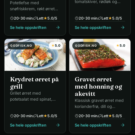
tomatskiver, rødløk og
Potetlefse med
røkt ørret.
snøfriskkrem, røkt ørret
og ruccola – enkelt og
20-30 min
Lett
★
5.0
/5
20-30 min
Lett
★
5.0
/5
elegant.
Se hele oppskriften
Se hele oppskriften
★
5.0
★
5.0
GODFISK.NO
GODFISK.NO
Krydret ørret på
Gravet ørret
grill
med honning og
akevitt
Grillet ørret med
potetsalat med spinat,
Klassisk gravet ørret med
reddik, rødløk og dill.
korianderfrø, dill og
honning.
20-30 min
Lett
★
5.0
/5
20-30 min
Lett
★
5.0
/5
Se hele oppskriften
Se hele oppskriften