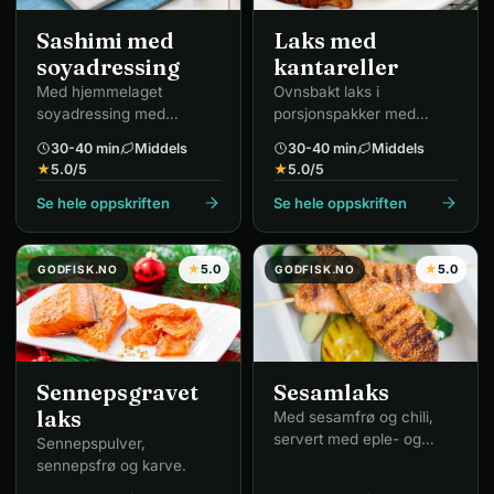
Sashimi med
Laks med
soyadressing
kantareller
Med hjemmelaget
Ovnsbakt laks i
soyadressing med
porsjonspakker med
ingefær, chili og
potetmos og stekte
30-40 min
Middels
30-40 min
Middels
koriander.
kantareller.
★
5.0
/5
★
5.0
/5
Se hele oppskriften
Se hele oppskriften
★
5.0
★
5.0
GODFISK.NO
GODFISK.NO
Sennepsgravet
Sesamlaks
laks
Med sesamfrø og chili,
servert med eple- og
Sennepspulver,
avokadosalat.
sennepsfrø og karve.