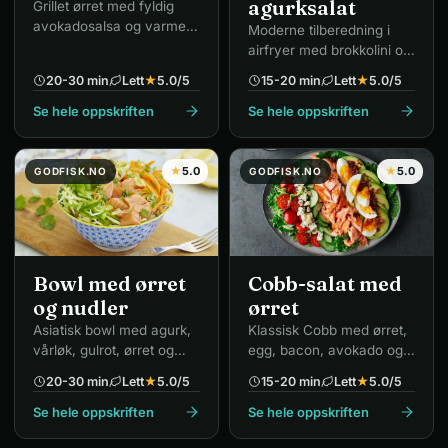
agurksalat
Grillet ørret med fyldig
avokadosalsa og varme
Moderne tilberedning i
linser.
airfryer med brokkolini og
syrlig agurksalat.
20-30 min
Lett
★
5.0
/5
15-20 min
Lett
★
5.0
/5
Se hele oppskriften
Se hele oppskriften
★
5.0
★
5.0
GODFISK.NO
GODFISK.NO
Bowl med ørret
Cobb-salat med
og nudler
ørret
Asiatisk bowl med agurk,
Klassisk Cobb med ørret,
vårløk, gulrot, ørret og
egg, bacon, avokado og
koriander.
blåmuggost.
20-30 min
Lett
★
5.0
/5
15-20 min
Lett
★
5.0
/5
Se hele oppskriften
Se hele oppskriften