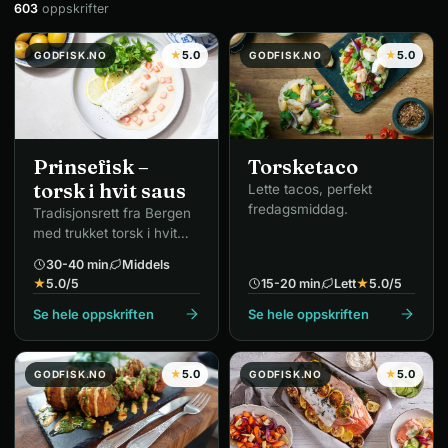
603
oppskrifter
★
5.0
★
5.0
GODFISK.NO
GODFISK.NO
Prinsefisk –
Torsketaco
torsk i hvit saus
Lette tacos, perfekt
fredagsmiddag.
Tradisjonsrett fra Bergen
med trukket torsk i hvit
saus, poteter og gulrot.
30-40 min
Middels
★
5.0
/5
15-20 min
Lett
★
5.0
/5
Se hele oppskriften
Se hele oppskriften
★
5.0
★
5.0
GODFISK.NO
GODFISK.NO