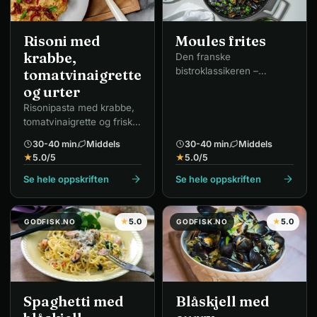
Risoni med
Moules frites
krabbe,
Den franske
bistroklassikeren –
tomatvinaigrette
blåskjell servert med sprø
og urter
pommes frites.
Risonipasta med krabbe,
tomatvinaigrette og friske
urter.
30-40 min
Middels
30-40 min
Middels
★
5.0
/5
★
5.0
/5
Se hele oppskriften
Se hele oppskriften
★
5.0
★
5.0
GODFISK.NO
GODFISK.NO
Spaghetti med
Blåskjell med