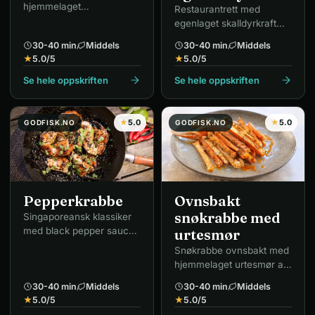
hjemmelaget
Restaurantrett med
basilikumpesto av
egenlaget skalldyrkraft
pinjekjerner og parmesan.
kokt på sjøkrepsskall.
30-40 min
Middels
30-40 min
Middels
★
5.0
/5
★
5.0
/5
Se hele oppskriften
Se hele oppskriften
★
5.0
★
5.0
GODFISK.NO
GODFISK.NO
Pepperkrabbe
Ovnsbakt
snøkrabbe med
Singaporeansk klassiker
med black pepper sauce,
urtesmør
honning og lime.
Snøkrabbe ovnsbakt med
hjemmelaget urtesmør av
hvitløk, timian og paprika.
30-40 min
Middels
30-40 min
Middels
★
5.0
/5
★
5.0
/5