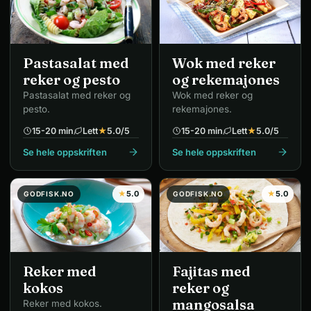
Pastasalat med
Wok med reker
reker og pesto
og rekemajones
Pastasalat med reker og
Wok med reker og
pesto.
rekemajones.
15-20 min
Lett
★
5.0
/5
15-20 min
Lett
★
5.0
/5
Se hele oppskriften
Se hele oppskriften
★
5.0
★
5.0
GODFISK.NO
GODFISK.NO
Reker med
Fajitas med
kokos
reker og
mangosalsa
Reker med kokos.