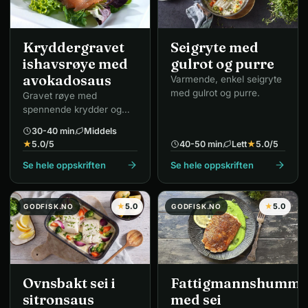
Kryddergravet
Seigryte med
ishavsrøye med
gulrot og purre
avokadosaus
Varmende, enkel seigryte
med gulrot og purre.
Gravet røye med
spennende krydder og
smakfull avokadosaus.
30-40 min
Middels
★
5.0
/5
40-50 min
Lett
★
5.0
/5
Se hele oppskriften
Se hele oppskriften
★
5.0
★
5.0
GODFISK.NO
GODFISK.NO
Ovnsbakt sei i
Fattigmannshumme
sitronsaus
med sei