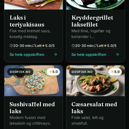
Laks i
Kryddergrillet
teriyakisaus
laksefilet
Fisk med kremet saus,
Med lime, ingefær og
koselig middag.
koriander i
yoghurtmarinade.
20-30 min
Lett
★
5.0
/5
20-30 min
Lett
★
5.0
/5
Se hele oppskriften
Se hele oppskriften
★
5.0
★
5.0
GODFISK.NO
GODFISK.NO
Sushivaffel med
Cæsarsalat med
laks
laks
Modern fusion med
Frisk salat, lett og
lakseloin og chilimayo.
smakfull.