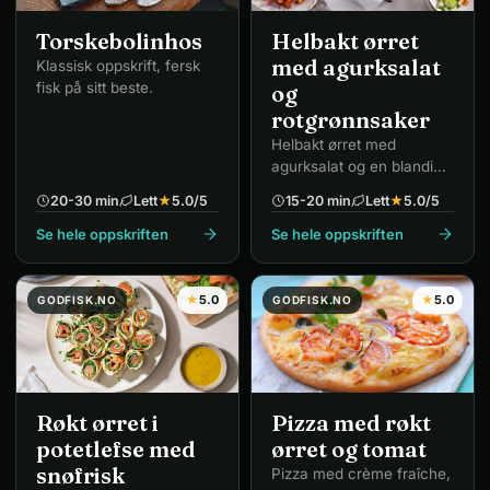
Torskebolinhos
Helbakt ørret
med agurksalat
Klassisk oppskrift, fersk
fisk på sitt beste.
og
rotgrønnsaker
Helbakt ørret med
agurksalat og en blanding
av grønnsaker – perfekt
20-30 min
Lett
★
5.0
/5
15-20 min
Lett
★
5.0
/5
helgemiddag.
Se hele oppskriften
Se hele oppskriften
★
5.0
★
5.0
GODFISK.NO
GODFISK.NO
Røkt ørret i
Pizza med røkt
potetlefse med
ørret og tomat
snøfrisk
Pizza med crème fraîche,