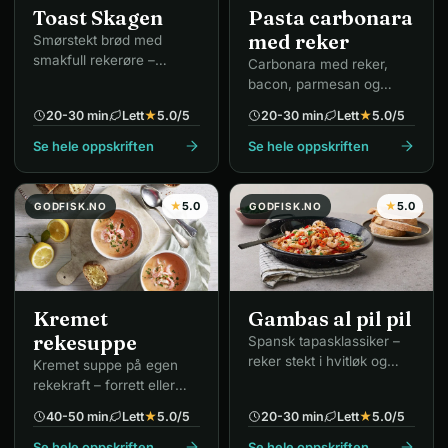
Toast Skagen
Pasta carbonara
med reker
Smørstekt brød med
smakfull rekerøre –
Carbonara med reker,
skandinavisk premium-
bacon, parmesan og
klassiker.
eggeplomme.
20-30 min
Lett
★
5.0
/5
20-30 min
Lett
★
5.0
/5
Se hele oppskriften
Se hele oppskriften
★
5.0
★
5.0
GODFISK.NO
GODFISK.NO
Kremet
Gambas al pil pil
rekesuppe
Spansk tapasklassiker –
reker stekt i hvitløk og
Kremet suppe på egen
olje.
rekekraft – forrett eller
hovedrett.
40-50 min
Lett
★
5.0
/5
20-30 min
Lett
★
5.0
/5
Se hele oppskriften
Se hele oppskriften