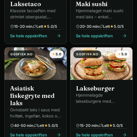
Maki sushi
Laksetaco
Hjemmelaget maki sushi
Klassisk tacoaften med
med laks – enkel
strimlet isbergsalat,
grunnoppskrift.
paprika og avokado.
15-20 min
Lett
★
5.0
/5
20-30 min
Lett
★
5.0
/5
Se hele oppskriften
Se hele oppskriften
★
5.0
★
5.0
GODFISK.NO
GODFISK.NO
Asiatisk
Lakseburger
fiskegryte med
Hjemmelagde
lakseburgere med
laks
finhakket laks og gressløk
Ovnsbakt laks i saus med
– på grillen.
hvitløk, ingefær, kokos og
chili.
40-50 min
Lett
★
5.0
/5
15-20 min
Lett
★
5.0
/5
Se hele oppskriften
Se hele oppskriften