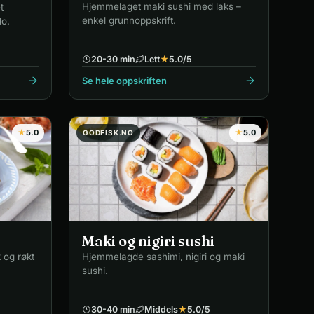
Hjemmelaget maki sushi med laks –
t
enkel grunnoppskrift.
do.
20-30 min
Lett
★
5.0
/5
Se hele oppskriften
★
5.0
★
5.0
GODFISK.NO
Maki og nigiri sushi
 og røkt
Hjemmelagde sashimi, nigiri og maki
sushi.
30-40 min
Middels
★
5.0
/5