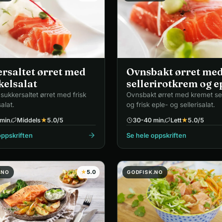
rsaltet ørret med
Ovnsbakt ørret me
kelsalat
sellerirotkrem og e
 sukkersaltet ørret med frisk
Ovnsbakt ørret med kremet sel
alat.
og frisk eple- og sellerisalat.
min
Middels
★
5.0
/5
30-40 min
Lett
★
5.0
/5
oppskriften
Se hele oppskriften
★
5.0
.NO
GODFISK.NO