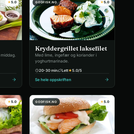
★
5.0
★
5.0
GODFISK.NO
Kryddergrillet laksefilet
 middag.
Med lime, ingefær og koriander i
yoghurtmarinade.
20-30 min
Lett
★
5.0
/5
Se hele oppskriften
★
5.0
★
5.0
GODFISK.NO