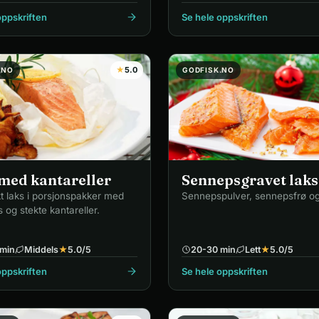
oppskriften
Se hele oppskriften
★
5.0
.NO
GODFISK.NO
med kantareller
Sennepsgravet laks
 laks i porsjonspakker med
Sennepspulver, sennepsfrø og
 og stekte kantareller.
min
Middels
★
5.0
/5
20-30 min
Lett
★
5.0
/5
oppskriften
Se hele oppskriften