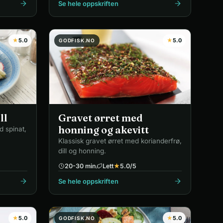
Se hele oppskriften
★
5.0
★
5.0
GODFISK.NO
ll
Gravet ørret med
honning og akevitt
d spinat,
Klassisk gravet ørret med korianderfrø,
dill og honning.
20-30 min
Lett
★
5.0
/5
Se hele oppskriften
★
5.0
★
5.0
GODFISK.NO