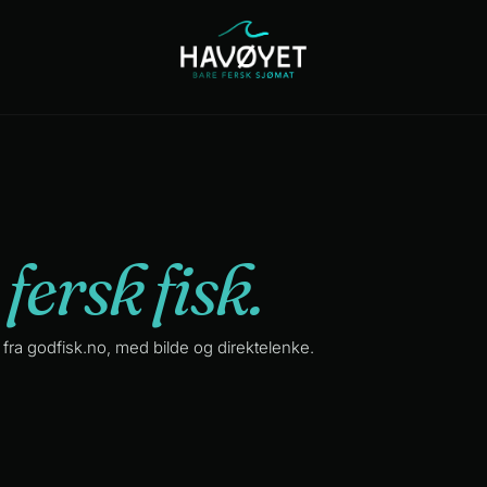
Catering
Om
Kontakt
oss
l
fersk fisk.
tet fra godfisk.no, med bilde og direktelenke.