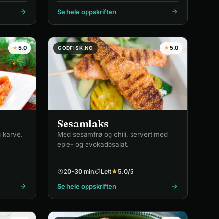
Se hele oppskriften
★
5.0
★
5.0
GODFISK.NO
Sesamlaks
 karve.
Med sesamfrø og chili, servert med
eple- og avokadosalat.
20-30 min
Lett
★
5.0
/5
Se hele oppskriften