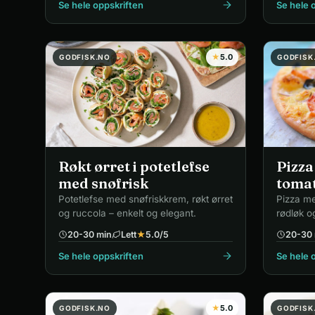
Se hele oppskriften
Se hele 
★
5.0
GODFISK.NO
GODFISK
Røkt ørret i potetlefse
Pizza
med snøfrisk
toma
Potetlefse med snøfriskkrem, røkt ørret
Pizza me
og ruccola – enkelt og elegant.
rødløk og
20-30 min
Lett
★
5.0
/5
20-30 
Se hele oppskriften
Se hele 
★
5.0
GODFISK.NO
GODFISK