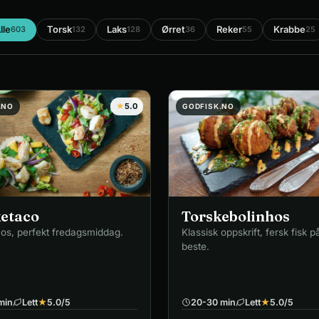
lle
Torsk
Laks
Ørret
Reker
Krabbe
603
132
128
36
55
25
★
5.0
.NO
GODFISK.NO
etaco
Torskebolinhos
cos, perfekt fredagsmiddag.
Klassisk oppskrift, fersk fisk på
beste.
min
Lett
★
5.0
/5
20-30 min
Lett
★
5.0
/5