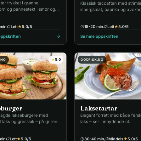
ter trykket i grønne
Klassisk tacoaften med strimle
rn og pannestekt i smør og
isbergsalat, paprika og avoka
min
Lett
★
5.0
/5
15-20 min
Lett
★
5.0
/5
oppskriften
Se hele oppskriften
★
5.0
.NO
GODFISK.NO
eburger
Laksetartar
agde lakseburgere med
Elegant forrett med både fersk
 laks og gressløk – på grillen.
laks – ser innbydende ut.
min
Lett
★
5.0
/5
30-40 min
Middels
★
5.0
/5