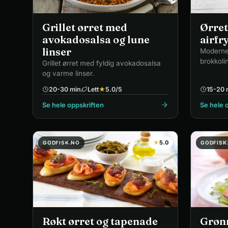
Grillet ørret med
Ørret
avokadosalsa og lune
airfr
linser
Moderne 
brokkolin
Grillet ørret med fyldig avokadosalsa
og varme linser.
20-30 min
Lett
★
5.0
/5
15-20 
Se hele oppskriften
Se hele 
★
5.0
GODFISK.NO
GODFISK
Røkt ørret og tapenade
Grøn