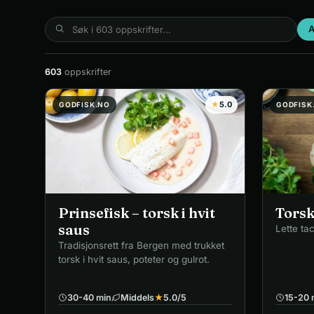
A
603
oppskrifter
★
5.0
GODFISK.NO
GODFISK
Prinsefisk – torsk i hvit
Torsk
saus
Lette ta
Tradisjonsrett fra Bergen med trukket
torsk i hvit saus, poteter og gulrot.
30-40 min
Middels
★
5.0
/5
15-20 