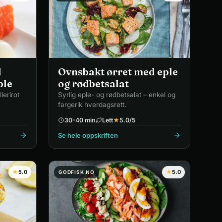
d
Ovnsbakt ørret med eple
ple
og rødbetsalat
lerirot
Syrlig eple- og rødbetsalat – enkel og
fargerik hverdagsrett.
30-40 min
Lett
★
5.0
/5
Se hele oppskriften
★
5.0
★
5.0
GODFISK.NO