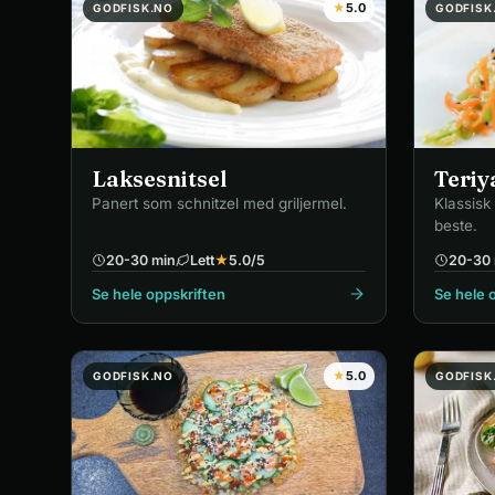
★
5.0
GODFISK.NO
GODFISK
Laksesnitsel
Teriy
Panert som schnitzel med griljermel.
Klassisk 
beste.
20-30 min
Lett
★
5.0
/5
20-30 
Se hele oppskriften
Se hele 
★
5.0
GODFISK.NO
GODFISK