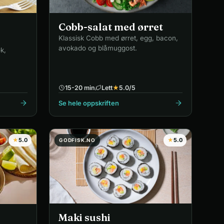
Cobb-salat med ørret
Klassisk Cobb med ørret, egg, bacon,
avokado og blåmuggost.
k,
15-20 min
Lett
★
5.0
/5
Se hele oppskriften
★
5.0
★
5.0
GODFISK.NO
Maki sushi