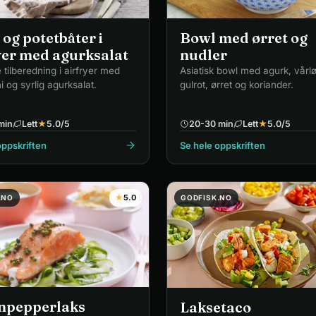
 og potetbåter i
Bowl med ørret og
yer med agurksalat
nudler
tilberedning i airfryer med
Asiatisk bowl med agurk, vårlø
i og syrlig agurksalat.
gulrot, ørret og koriander.
min
Lett
★
5.0
/5
20-30 min
Lett
★
5.0
/5
oppskriften
Se hele oppskriften
★
5.0
.NO
GODFISK.NO
npepperlaks
Laksetaco