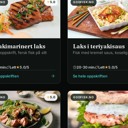
★
5.0
.NO
GODFISK.NO
akimarinert laks
Laks i teriyakisaus
oppskrift, fersk fisk på sitt
Fisk med kremet saus, koselig
min
Lett
★
5.0
/5
20-30 min
Lett
★
5.0
/5
oppskriften
Se hele oppskriften
★
5.0
.NO
GODFISK.NO