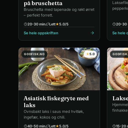
på bruschetta
Laksefile
pepperko
Bruschetta med tapenade og røkt ørret
olje.
– perfekt forrett.
20-30 min
Lett
★
5.0
/5
20-30 
Se hele oppskriften
Se hele 
★
5.0
GODFISK.NO
GODFISK
Asiatisk fiskegryte med
Laks
laks
Hjemmel
finhakket
Ovnsbakt laks i saus med hvitløk,
ingefær, kokos og chili.
40-50 min
Lett
★
5.0
/5
15-20 