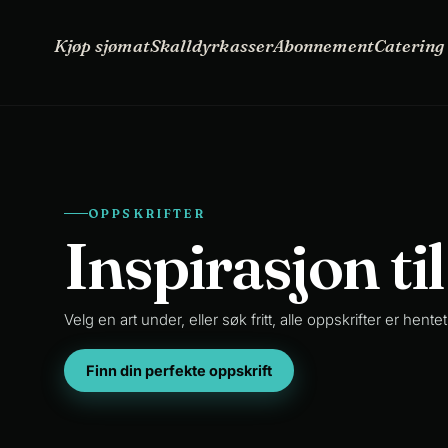
Kjøp
Skalldyrkasser
Abonnement
Oppskrifter
sjømat
Kjøp sjømat
Skalldyrkasser
Abonnement
Catering
OPPSKRIFTER
Inspirasjon ti
Velg en art under, eller søk fritt, alle oppskrifter er hen
Finn din perfekte oppskrift