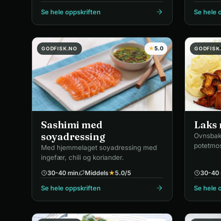
Se hele oppskriften
Se hele 
★
5.0
GODFISK.NO
GODFISK
Sashimi med
Laks 
soyadressing
Ovnsbakt
potetmos
Med hjemmelaget soyadressing med
ingefær, chili og koriander.
30-40 min
Middels
★
5.0
/5
30-40 
Se hele oppskriften
Se hele 