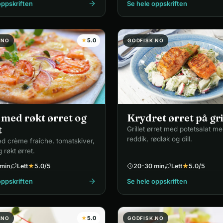
oppskriften
Se hele oppskriften
★
5.0
.NO
GODFISK.NO
 med røkt ørret og
Krydret ørret på gri
t
Grillet ørret med potetsalat me
reddik, rødløk og dill.
d crème fraîche, tomatskiver,
 røkt ørret.
min
Lett
★
5.0
/5
20-30 min
Lett
★
5.0
/5
oppskriften
Se hele oppskriften
★
5.0
.NO
GODFISK.NO