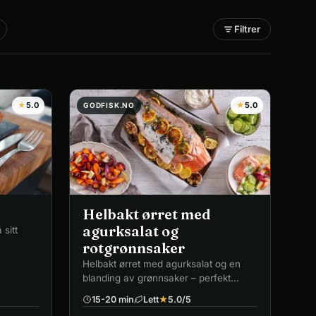
Filtrer
★
5.0
★
5.0
GODFISK.NO
Helbakt ørret med
agurksalat og
 sitt
rotgrønnsaker
Helbakt ørret med agurksalat og en
blanding av grønnsaker – perfekt
helgemiddag.
15-20 min
Lett
★
5.0
/5