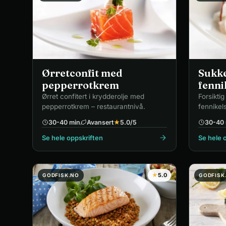
Ørretconfit med
Sukke
pepperrotkrem
fenni
Ørret confitert i krydderolje med
Forsiktig
pepperrotkrem – restaurantnivå.
fennikels
30-40 min
Avansert
★
5.0
/5
30-40 
Se hele oppskriften
Se hele 
★
5.0
GODFISK.NO
GODFISK