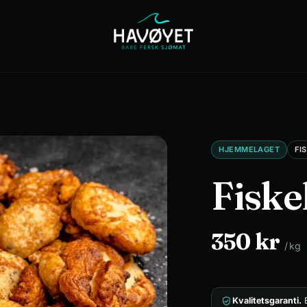
Catering
Om
Kontakt
oss
HJEMMELAGET
FI
Fiske
350
kr
/
kg
Kvalitetsgaranti.
E