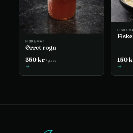
FISKEM
Fisk
FISKEMAT
Ørret rogn
350
kr
150
k
/
glass