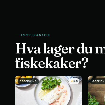
INSPIRASJON
Hva lager du 
fiskekaker?
★
5.0
GODFISK.NO
GODFISK