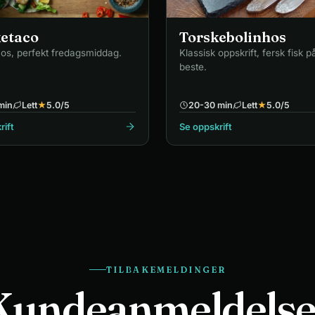
etaco
Torskebolinhos
cos, perfekt fredagsmiddag.
Klassisk oppskrift, fersk fisk på
beste.
min
Lett
★
5.0
/5
20-30 min
Lett
★
5.0
/5
rift
Se oppskrift
TILBAKEMELDINGER
Kundeanmeldelse