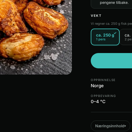
pengene tilbake.
VEKT
Vi regner ca. 250 g fisk pe
✓
ca. 250 g
ca.
1 pers
2 pe
OPPRINNELSE
Norge
OPPBEVARING
0–4 °C
Næringsinnhold
▾