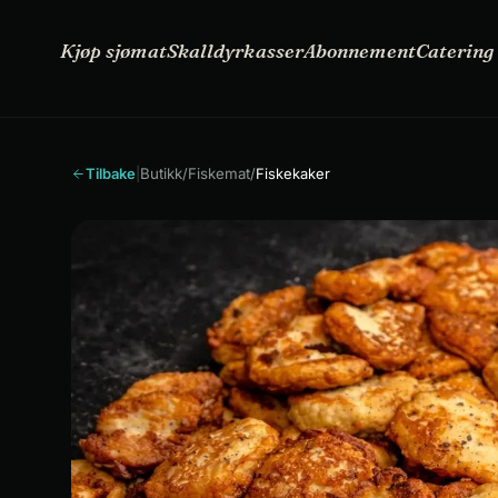
Kjøp
Skalldyrkasser
Abonnement
Oppskrifter
sjømat
Kjøp sjømat
Skalldyrkasser
Abonnement
Catering
Tilbake
|
Butikk
/
Fiskemat
/
Fiskekaker