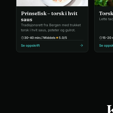
Prinsefisk – torsk i hvit
Torsk
saus
Lette ta
Tradisjonsrett fra Bergen med trukket
torsk i hvit saus, poteter og gulrot.
30-40 min
Middels
★
5.0
/5
15-20 
Se oppskrift
Se oppsk