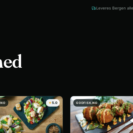
Leveres Bergen alle
med
★
5.0
.NO
GODFISK.NO