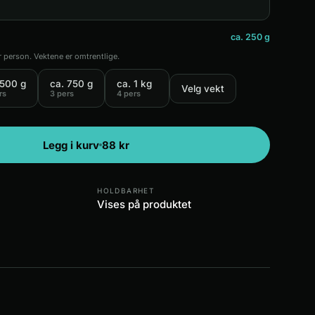
ca. 250 g
r person. Vektene er omtrentlige.
 500 g
ca. 750 g
ca. 1 kg
Velg vekt
rs
3 pers
4 pers
Legg i kurv
88
kr
HOLDBARHET
Vises på produktet