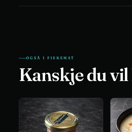
OGSÅ I
FISKEMAT
Kanskje du vil