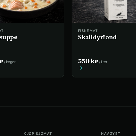
AT
FISKEMAT
esuppe
Skalldyrfond
r
350
kr
/
beger
/
liter
KJØP SJØMAT
HAVØYET