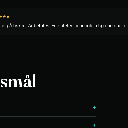
★
★
★
tet på fisken. Anbefales. Ene fileten  inneholdt dog noen bein.
rsmål
+
+