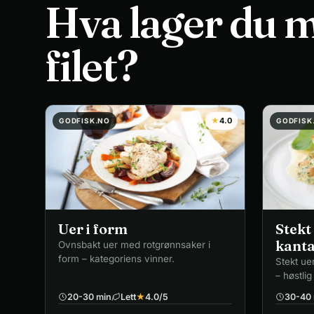
Hva lager du 
filet?
★
4.0
GODFISK.NO
GODFISK
Uer i form
Stekt
kanta
Ovnsbakt uer med rotgrønnsaker i
form – kategoriens vinner.
Stekt ue
– høstlig
20-30 min
Lett
★
4.0
/5
30-40 