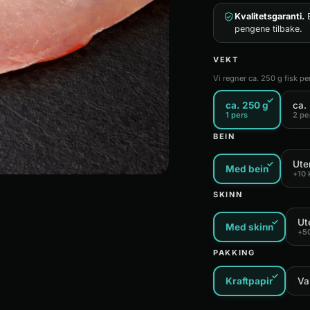
Kvalitetsgaranti.
E
pengene tilbake.
VEKT
Vi regner ca. 250 g fisk pe
✓
ca. 250 g
ca.
1 pers
2 pe
BEIN
✓
Ute
Med bein
+
10
SKINN
✓
Ut
Med skinn
+
5
PAKKING
✓
Kraftpapir
Va