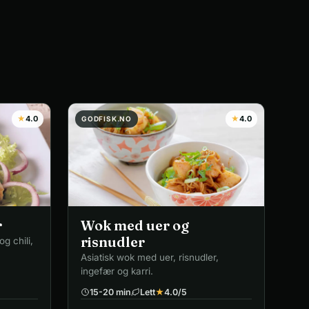
★
4.0
★
4.0
GODFISK.NO
r
Wok med uer og
risnudler
g chili,
Asiatisk wok med uer, risnudler,
ingefær og karri.
15-20 min
Lett
★
4.0
/5