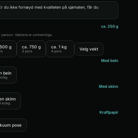
r du ikke fornøyd med kvaliteten på sjømaten, får du
ca. 250 g
r person. Vektene er omtrentlige.
 500 g
ca. 750 g
ca. 1 kg
Velg vekt
rs
3 pers
4 pers
Med bein
n bein
kr/kg
Med skinn
en skinn
0
kr/kg
Kraftpapir
kuum pose