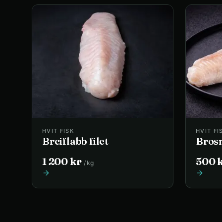
HVIT FISK
HVIT FI
Breiflabb filet
Brosm
1 200
kr
500
/
kg