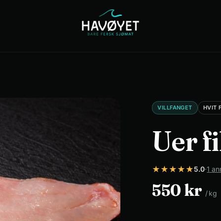
Catering
Om
Kontakt
oss
VILLFANGET
HVIT 
Uer fi
★
★
★
★
★
5.0
·
1
an
550
kr
/
kg