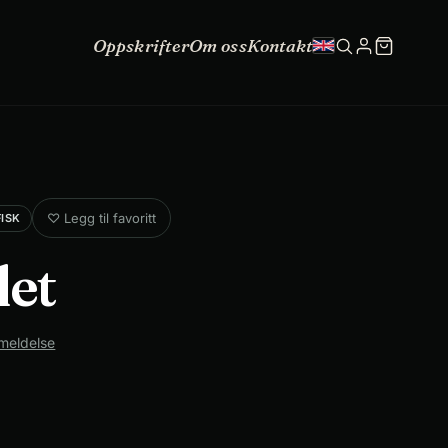
Oppskrifter
Om oss
Kontakt
♡
Legg til favoritt
FISK
let
meldelse