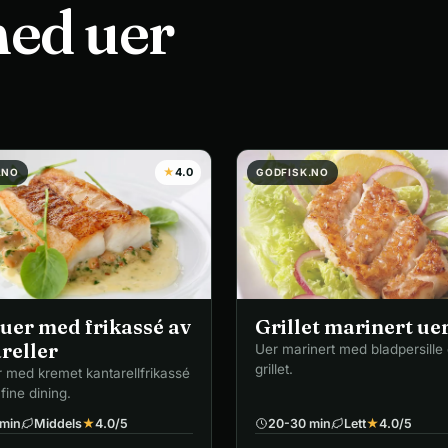
med uer
★
4.0
.NO
GODFISK.NO
 uer med frikassé av
Grillet marinert ue
reller
Uer marinert med bladpersille o
grillet.
r med kremet kantarellfrikassé
 fine dining.
min
Middels
★
4.0
/5
20-30 min
Lett
★
4.0
/5