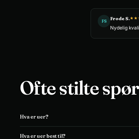
Frode S.
★
★
FS
Nydelig kvali
Ofte stilte spø
Hva er uer?
Hva er uer best til?