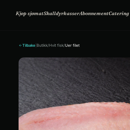
Kjøp
Skalldyrkasser
Abonnement
Oppskrifter
sjømat
Kjøp sjømat
Skalldyrkasser
Abonnement
Catering
Tilbake
|
Butikk
/
Hvit fisk
/
Uer filet