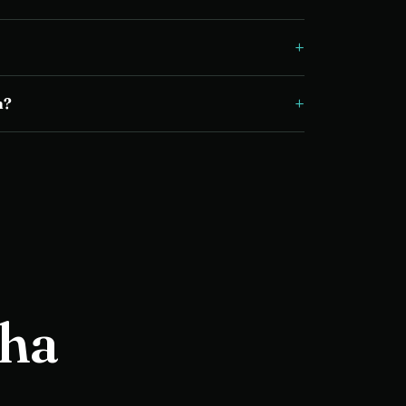
+
+
n?
 ha