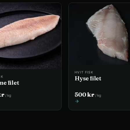
HVIT FISK
SK
Hyse filet
e filet
kr
500
kr
/
kg
/
kg